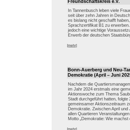
Freundschaftskreis e.V.
In Tannenbusch leben viele Fraue
seit über zehn Jahren in Deutsch
es bislang nicht geschafft haben
Sprachzertifikat B1 zu erwerben.
jedoch eine wichtige Voraussetz
Erwerb der deutschen Staatsbürg
[mehr]
Bonn-Auerberg und Neu-Tan
Demokratie (April – Juni 20
Nachdem die Quartiersmanagem
im Jahr 2024 erstmals eine ge
Aktionswoche zum Thema Sauber
Stadt durchgeführt hatten, folgte
gemeinsamer Aktionszeitraum 
Demokratie. Zwischen April und 
allen Quartieren Veranstaltunge
Motto „Demokratie: Wie machst d
[mehr]